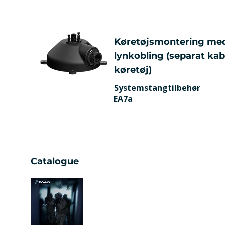
Køretøjsmontering me
lynkobling (separat kabl
køretøj)
Systemstangtilbehør
EA7a
Catalogue