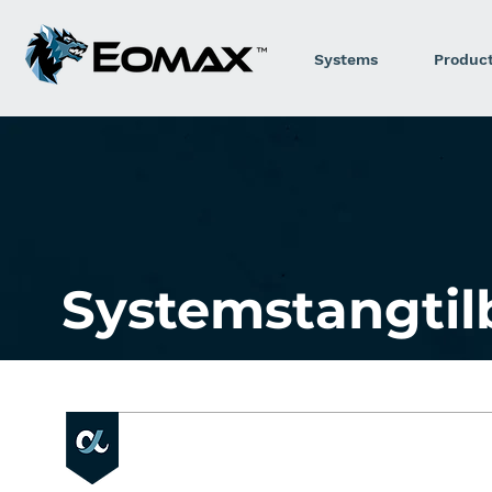
Systems
Produc
Systemstangtil