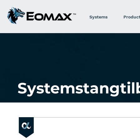
Systems
Produc
Systemstangtil