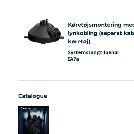
Køretøjsmontering me
lynkobling (separat kabl
køretøj)
Systemstangtilbehør
EA7a
Catalogue