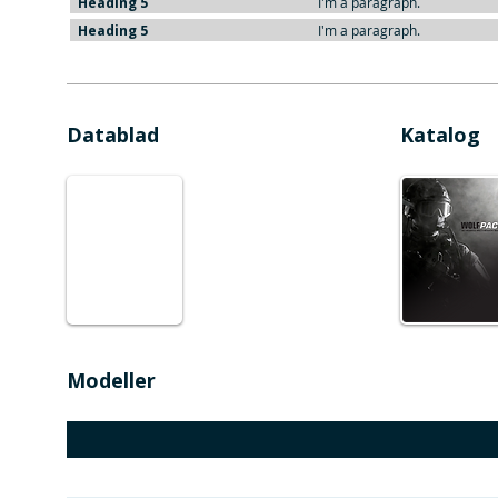
Heading 5
I'm a paragraph.
Heading 5
I'm a paragraph.
Datablad
Katalog
Modeller