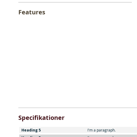
Features
Specifikationer
Heading 5
I'm a paragraph.