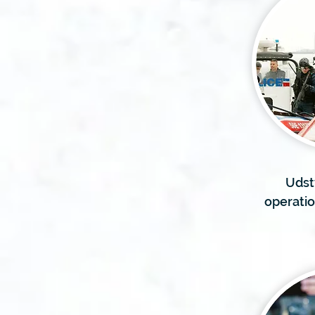
Udsty
operatio