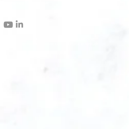
© 2004 – 2026 Eomax Corp. Alle rettigheder reserveret.
Reproduktion helt eller delvist uden tilladelse er forbudt.