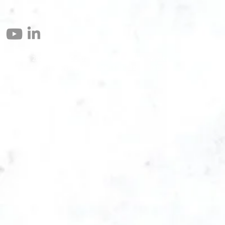
© 2004 – 2026 Eomax Corp. Alle rettigheder reserveret.
Reproduktion helt eller delvist uden tilladelse er forbudt.