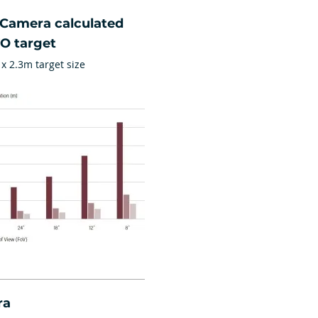
 Camera calculated
TO target
 x 2.3m target size
ra