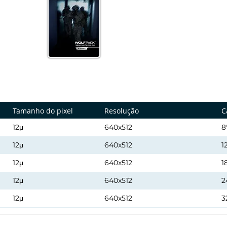
Tamanho do pixel
Resolução
C
12μ
640x512
8
12μ
640x512
1
12μ
640x512
1
12μ
640x512
2
12μ
640x512
3
12μ
640x512
5