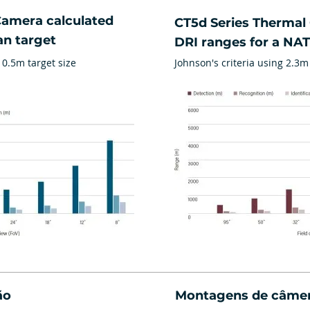
Camera calculated
CT5d Series Thermal
an target
DRI ranges for a NA
 0.5m target size
Johnson's criteria using 2.3m
ão
Montagens de câme