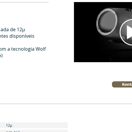
çada de 12μ
ntes disponíveis
om a tecnologia Wolf
o)
Kont
12μ