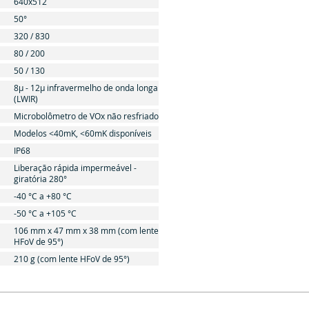
640x512
50°
320 / 830
80 / 200
50 / 130
8μ - 12μ infravermelho de onda longa
(LWIR)
Microbolômetro de VOx não resfriado
Modelos <40mK, <60mK disponíveis
IP68
Liberação rápida impermeável -
giratória 280°
-40 °C a +80 °C
-50 °C a +105 °C
106 mm x 47 mm x 38 mm (com lente
HFoV de 95°)
210 g (com lente HFoV de 95°)