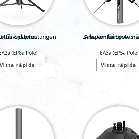
r für Systemstangen
Stativadapter
Zubehör für System
Abspannleine-Ausrü
EA2a (EP8a Pole)
EA3a (EP5a Pole)
Vista rápida
Vista rápida