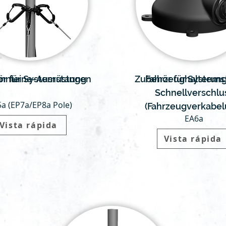
r für Systemstangen
nnleine-Ausrüstung
Zubehör für System
Fahrzeughalterung
Schnellverschlu
a (EP7a/EP8a Pole)
(Fahrzeugverkabel
EA6a
Vista rápida
Vista rápida