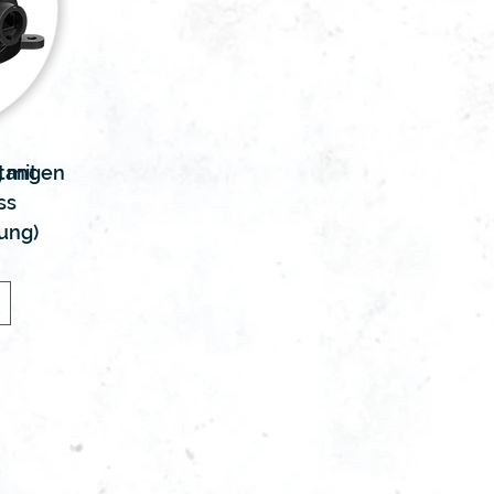
stangen
 mit
ss
ung)