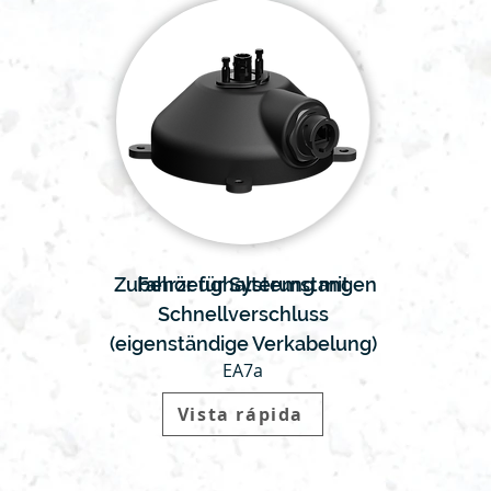
Zubehör für Systemstangen
Fahrzeughalterung mit
Schnellverschluss
(eigenständige Verkabelung)
EA7a
Vista rápida