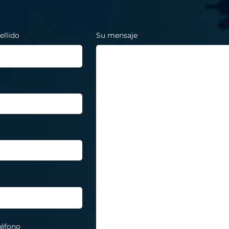
un buen conocimiento 
técnicos de los sistem
deben contar con una s
ellido
Su mensaje
contactos y una buena 
clientes potenciales e
operaciones tácticas, c
seguridad penitenciari
rescate, antiterrorismo
diplomática/VIP, desact
artefactos explosivos 
de alto riesgo.

Si su perfil comercial s
anterior, contáctenos 
formulario a continuac
pondremos en contact
léfono