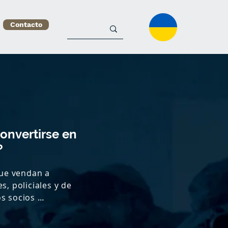
Contacto
onvertirse en
?
e vendan a 
, policiales y de 
s socios 
r experiencia en 
 venta complejos y 