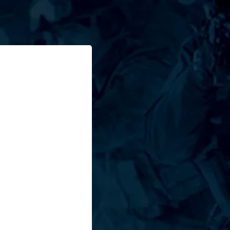
de los aspectos 
as ISR. También 
ólida red de 
experiencia con 
n áreas como 
ontrol fronterizo, 
a, búsqueda y 
, seguridad 
ivación de 
(EOD) y búsqueda 
e ajusta a lo 
completando el 
ión. Nos 
o con usted.