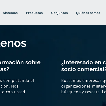
Sistemas
Productos
Conjuntos
Quiénes somos
tenos
ormación sobre
¿Interesado en c
mas?
socio comercial
os completando el
Buscamos empresas qu
ación. Nos
organizaciones militares
to con usted.
búsqueda y rescate. Lo
potenciales deben tene
la gestión de ciclos de