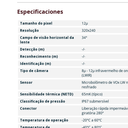
Especificaciones
Tamanho do pixel
12µ
Resolução
320x240
Campo de visão horizontal da
34°
lente
Detecção (m)
-/-
Reconhecimento (m)
-/-
Identificação (m)
-/-
Tipo de câmera
8μ - 12μ infravermelho de o
(LWIR)
Sensor
Microbolômetro de VOx LW 
resfriado
Sensibilidade térmica (NETD)
65mK (típico)
Classificação de pressão
IP67 submersível
Conector
Liberação rápida impermeáve
giratória 280°
Temperatura de operação
-20°C a 60°C
Temperatura de
-40°C a 80°C