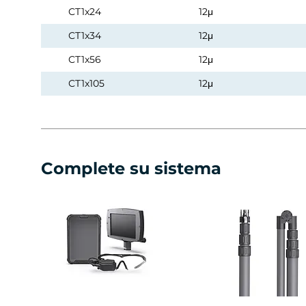
CT1x24
12μ
CT1x34
12μ
CT1x56
12μ
CT1x105
12μ
Complete su sistema