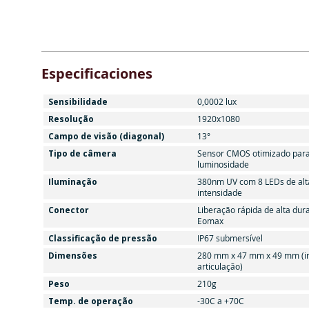
Especificaciones
Sensibilidade
0,0002 lux
Resolução
1920x1080
Campo de visão (diagonal)
13°
Tipo de câmera
Sensor CMOS otimizado para
luminosidade
Iluminação
380nm UV com 8 LEDs de alt
intensidade
Conector
Liberação rápida de alta dur
Eomax
Classificação de pressão
IP67 submersível
Dimensões
280 mm x 47 mm x 49 mm (in
articulação)
Peso
210g
Temp. de operação
-30C a +70C