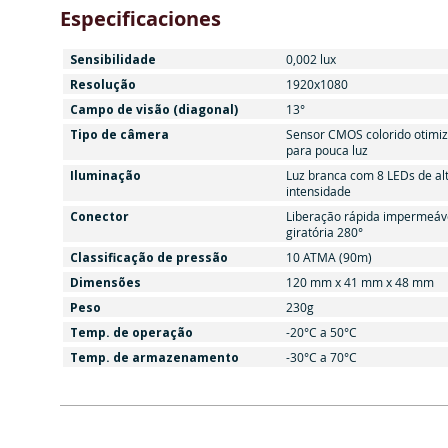
Especificaciones
Sensibilidade
0,002 lux
Resolução
1920x1080
Campo de visão (diagonal)
13°
Tipo de câmera
Sensor CMOS colorido otimi
para pouca luz
Iluminação
Luz branca com 8 LEDs de al
intensidade
Conector
Liberação rápida impermeáve
giratória 280°
Classificação de pressão
10 ATMA (90m)
Dimensões
120 mm x 41 mm x 48 mm
Peso
230g
Temp. de operação
-20°C a 50°C
Temp. de armazenamento
-30°C a 70°C