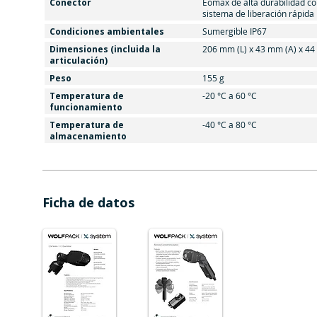
Conector
Eomax de alta durabilidad co
sistema de liberación rápida
Condiciones ambientales
Sumergible IP67
Dimensiones (incluida la
206 mm (L) x 43 mm (A) x 44
articulación)
Peso
155 g
Temperatura de
-20 °C a 60 °C
funcionamiento
Temperatura de
-40 °C a 80 °C
almacenamiento
Ficha de datos