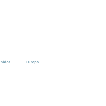
Unidos
Europa
rica Inc.
Eomax Europe ApS
, NY
Aarhus, Denmark
-6774
+45 27 99 01 00
privacidad
Código de conducta