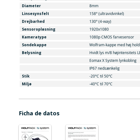
Diameter
8mm
Linsesynsfelt
158° (ultravidvinkel)
Drejbarhed
130° (4-way)
Sensoropløsning
1920x1080
Kameratype
1080p CMOS farvesensor
Sondekappe
Wolfram-kappe med høj hol
Belysning
Hvidt lys m/8 højintensitets L
Eomax X System lynkobling
IP67 nedsænkelig
Stik
-20°C til 50°C
Miljø
-40°C til 70°C
Ficha de datos