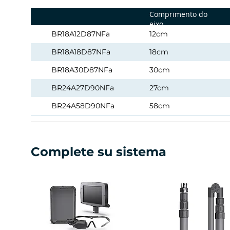
Comprimento do
eixo
BR18A12D87NFa
12cm
BR18A18D87NFa
18cm
BR18A30D87NFa
30cm
BR24A27D90NFa
27cm
BR24A58D90NFa
58cm
BR24A35S60NFa
35cm
BR24A58S60NFa
58cm
Complete su sistema