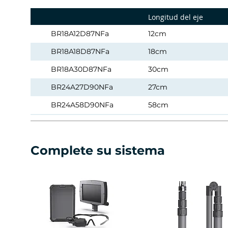
Longitud del eje
BR18A12D87NFa
12cm
BR18A18D87NFa
18cm
BR18A30D87NFa
30cm
BR24A27D90NFa
27cm
BR24A58D90NFa
58cm
BR24A35S60NFa
35cm
BR24A58S60NFa
58cm
Complete su sistema