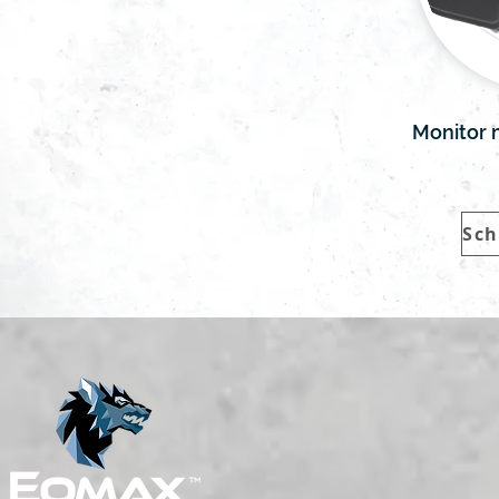
Monitor 
Sch