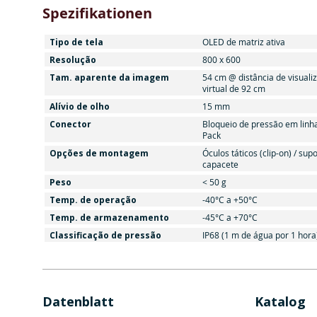
Spezifikationen
Tipo de tela
OLED de matriz ativa
Resolução
800 x 600
Tam. aparente da imagem
54 cm @ distância de visuali
virtual de 92 cm
Alívio de olho
15 mm
Conector
Bloqueio de pressão em linh
Pack
Opções de montagem
Óculos táticos (clip-on) / sup
capacete
Peso
< 50 g
Temp. de operação
-40°C a +50°C
Temp. de armazenamento
-45°C a +70°C
Classificação de pressão
IP68 (1 m de água por 1 hora
Datenblatt
Katalog