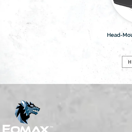
Head-Mou
H