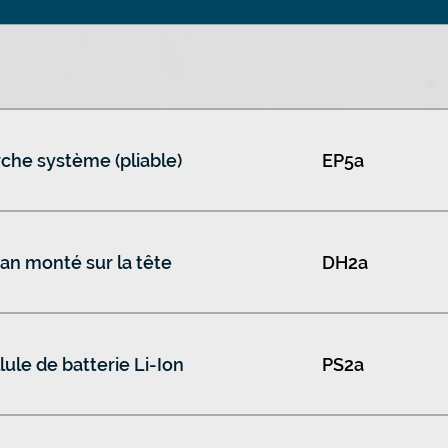
che système (pliable)
EP5a
an monté sur la tête
DH2a
lule de batterie Li-Ion
PS2a