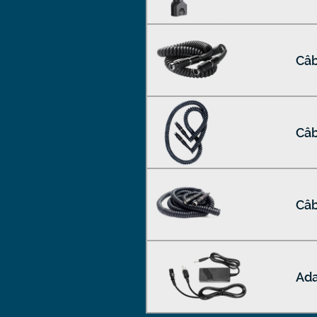
Câb
Câb
Câb
Ada