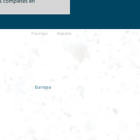
us complètes en
Forrige
Næste
Europa
rica Inc.
Eomax Europe ApS
, NY
Aarhus
-6774
+45 27 99 01 00
olitik
Adfærdskodeks