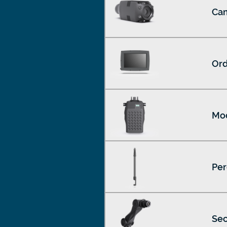
Cam
Ord
Mod
Per
Sec