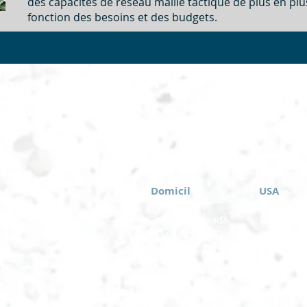
des capacités de réseau maillé tactique de plus en pl
fonction des besoins et des budgets.
Domicil
USA
Eomax Corp.
Eomax Ame
Toronto, Canada
Rochester
(416) 628-1573
(877) 843
 reserveret.
Vilkår for brug
Persondatap