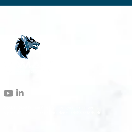
© 2004 – 2026 Eomax Corp. Alle rettigheder reserveret.
Reproduktion helt eller delvist uden tilladelse er forbudt.