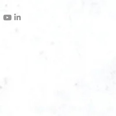
© 2004 – 2026 Eomax Corp. Alle rettigheder reserveret.
Reproduktion helt eller delvist uden tilladelse er forbudt.