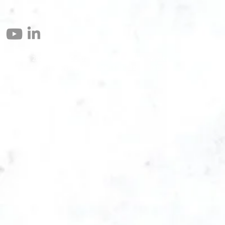
© 2004 – 2026 Eomax Corp. Alle rettigheder reserveret.
Reproduktion helt eller delvist uden tilladelse er forbudt.