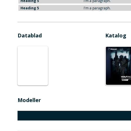
Heading 5
I'm a paragraph.
Heading 5
I'm a paragraph.
Datablad
Katalog
Modeller