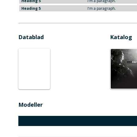
Heading 5
I'm a paragraph.
Heading 5
I'm a paragraph.
Datablad
Katalog
Modeller