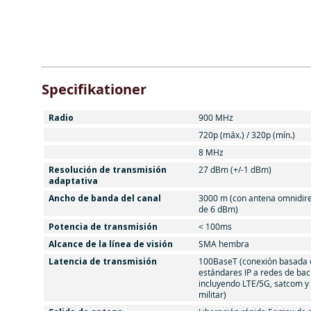
Specifikationer
Radio
900 MHz
720p (máx.) / 320p (mín.)
8 MHz
Resolución de transmisión
27 dBm (+/-1 dBm)
adaptativa
Ancho de banda del canal
3000 m (con antena omnidire
de 6 dBm)
Potencia de transmisión
< 100ms
Alcance de la línea de visión
SMA hembra
Latencia de transmisión
100BaseT (conexión basada 
estándares IP a redes de bac
incluyendo LTE/5G, satcom y 
militar)