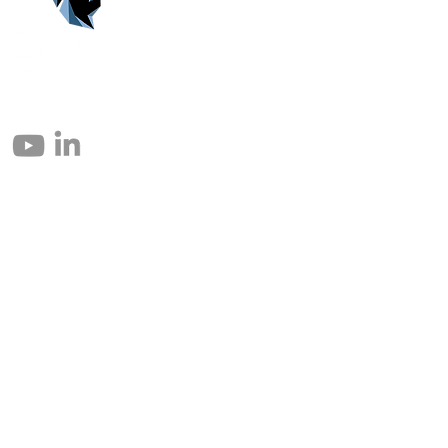
© 2004 – 2026 Eomax Corp. Alle rettigheder reserveret.
Reproduktion helt eller delvist uden tilladelse er forbudt.