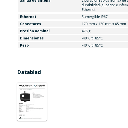
Salida de antena
Liberación rápida Eomax de a
durabilidad (superior e inferi
Ethernet
Ethernet
Sumergible IP67
Conectores
170 mm x 130 mm x 45 mm
Presión nominal
475 g
Dimensiones
-40°C til 85°C
Peso
-40°C til 85°C
Datablad