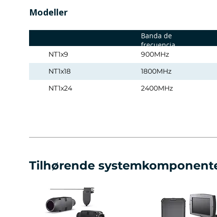
Modeller
Banda de
frecuencia
NT1x9
900MHz
NT1x18
1800MHz
NT1x24
2400MHz
Tilhørende systemkomponent