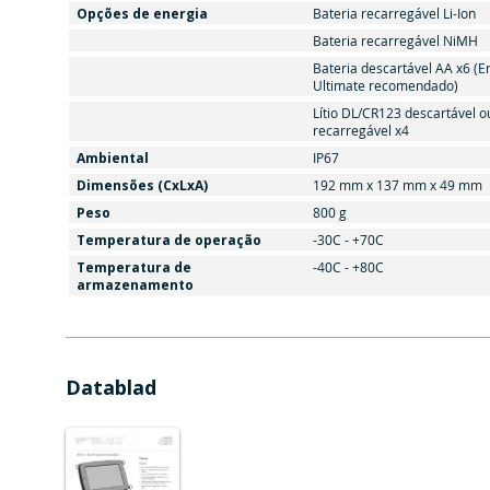
Opções de energia
Bateria recarregável Li-Ion
Bateria recarregável NiMH
Bateria descartável AA x6 (E
Ultimate recomendado)
Lítio DL/CR123 descartável o
recarregável x4
Ambiental
IP67
Dimensões (CxLxA)
192 mm x 137 mm x 49 mm
Peso
800 g
Temperatura de operação
-30C - +70C
Temperatura de
-40C - +80C
armazenamento
Datablad