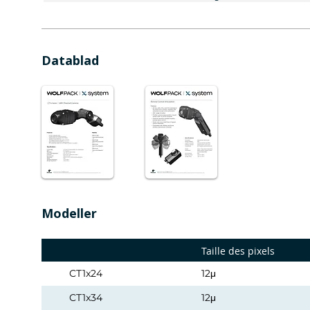
Datablad
Modeller
Taille des pixels
CT1x24
12μ
CT1x34
12μ