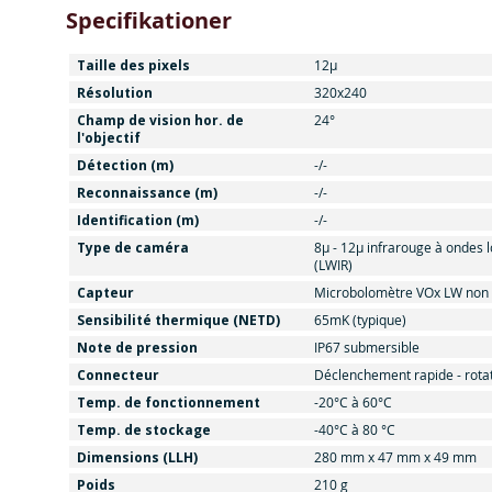
Specifikationer
Taille des pixels
12µ
Résolution
320x240
Champ de vision hor. de
24°
l'objectif
Détection (m)
-/-
Reconnaissance (m)
-/-
Identification (m)
-/-
Type de caméra
8μ - 12μ infrarouge à ondes 
(LWIR)
Capteur
Microbolomètre VOx LW non r
Sensibilité thermique (NETD)
65mK (typique)
Note de pression
IP67 submersible
Connecteur
Déclenchement rapide - rotat
Temp. de fonctionnement
-20°C à 60°C
Temp. de stockage
-40°C à 80 °C
Dimensions (LLH)
280 mm x 47 mm x 49 mm
Poids
210 g