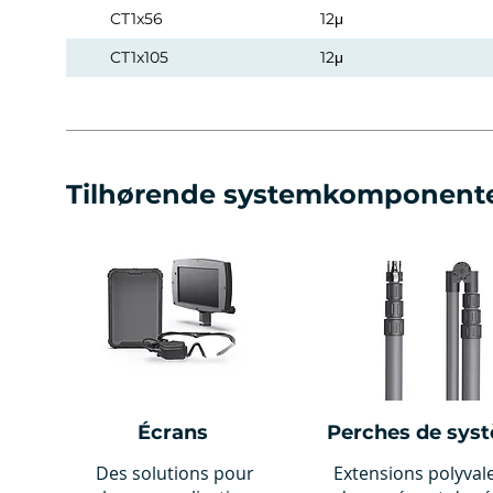
CT1x56
12μ
CT1x105
12μ
Tilhørende systemkomponent
Écrans
Perches de sys
Des solutions pour
Extensions polyval