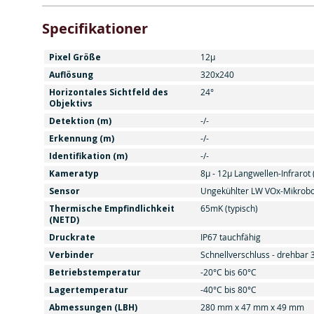
Specifikationer
Pixel Größe
12µ
Auflösung
320x240
Horizontales Sichtfeld des
24°
Objektivs
Detektion (m)
-/-
Erkennung (m)
-/-
Identifikation (m)
-/-
Kameratyp
8μ - 12μ Langwellen-Infrarot 
Sensor
Ungekühlter LW VOx-Mikrob
Thermische Empfindlichkeit
65mK (typisch)
(NETD)
Druckrate
IP67 tauchfähig
Verbinder
Schnellverschluss - drehbar 
Betriebstemperatur
-20°C bis 60°C
Lagertemperatur
-40°C bis 80°C
Abmessungen (LBH)
280 mm x 47 mm x 49 mm