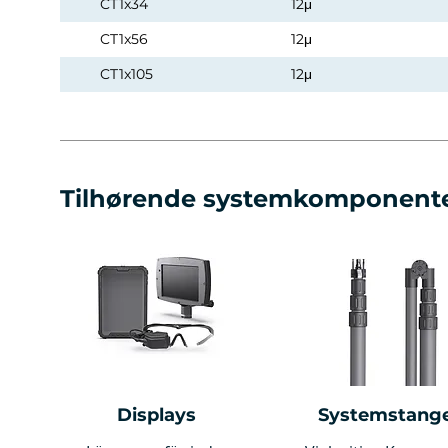
CT1x34
12μ
CT1x56
12μ
CT1x105
12μ
Tilhørende systemkomponent
Displays
Systemstang