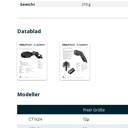
Gewicht
210 g
Datablad
Modeller
Pixel Größe
CT1x24
12μ