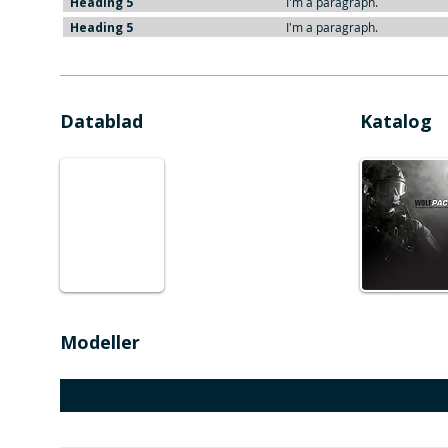
Heading 5
I'm a paragraph.
Heading 5
I'm a paragraph.
Datablad
Katalog
Modeller