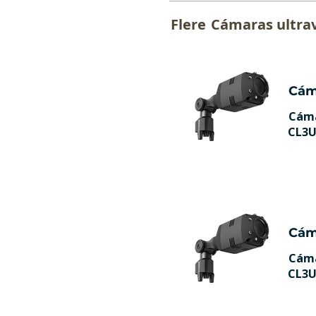
Flere
Cámaras ultrav
Cám
Cáma
CL3U
Cám
Cáma
CL3U