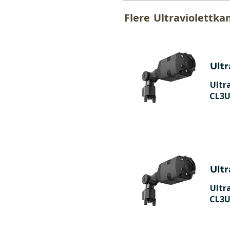
Flere
Ultraviolettk
Ult
Ultr
CL3U
Ult
Ultr
CL3U