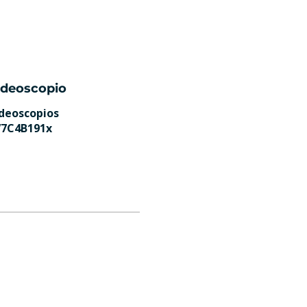
ideoscopio
deoscopios
7C4B191x