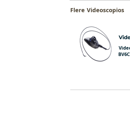
Flere
Videoscopios
Vid
Vide
BV6C