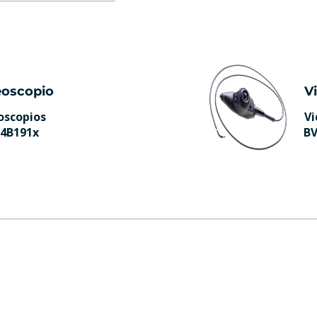
eoscopio
V
oscopios
Vi
4B191x
BV