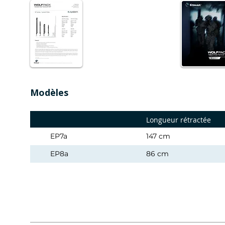
Modèles
Longueur rétractée
EP7a
147 cm
EP8a
86 cm