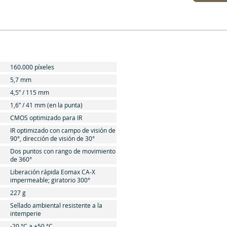
160.000 píxeles
5,7 mm
4,5” / 115 mm
1,6” / 41 mm (en la punta)
CMOS optimizado para IR
IR optimizado con campo de visión de
90°, dirección de visión de 30°
Dos puntos con rango de movimiento
de 360°
Liberación rápida Eomax CA-X
impermeable; giratorio 300°
227 g
Sellado ambiental resistente a la
intemperie
-20 °C a +50 °C