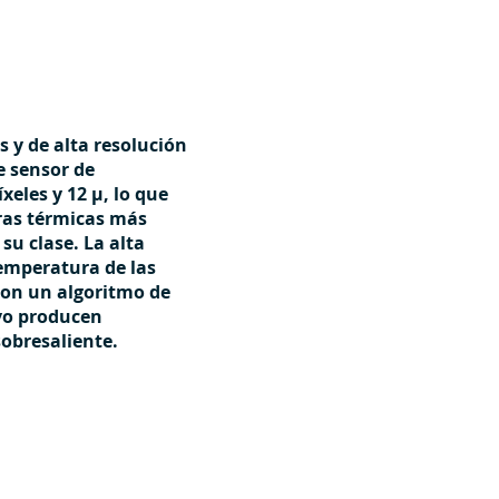
 y de alta resolución
e sensor de
xeles y 12 μ, lo que
aras térmicas más
su clase. La alta
temperatura de las
on un algoritmo de
vo producen
obresaliente.