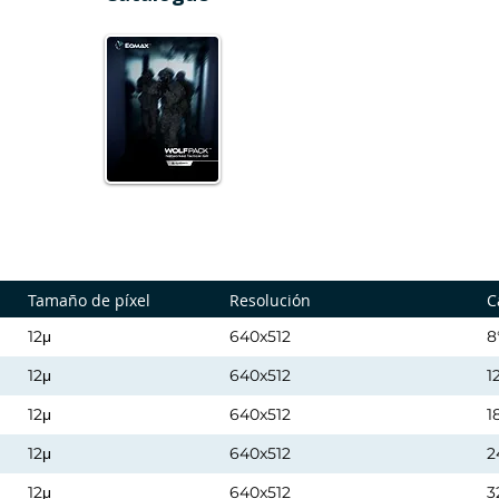
Tamaño de píxel
Resolución
C
12μ
640x512
8
12μ
640x512
1
12μ
640x512
1
12μ
640x512
2
12μ
640x512
3