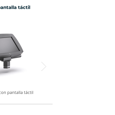
ntalla táctil
n pantalla táctil
Computadora con panta