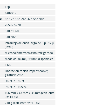
12μ
640x512
te
8°, 12°, 18°, 24°, 32°, 55°, 98°
2050 / 5270
510 / 1320
310 / 825
Infrarrojo de onda larga de 8 μ - 12 μ
(LWIR)
Microbolómetro VOx no refrigerado
Modelos <40mK, <60mK disponibles
IP68
Liberación rápida impermeable;
giratorio 280°
-40 °C a +80 °C
-50 °C a +105 °C
106 mm x 47 mm x 38 mm (con lente
95° HFoV)
210 g (con lente 95° HFoV)