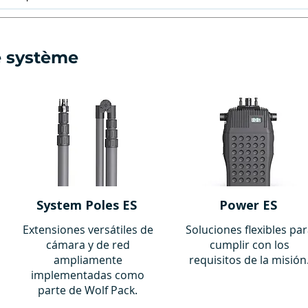
12μ
640x512
5
12μ
640x512
9
e système
System Poles ES
Power ES
Extensiones versátiles de
Soluciones flexibles pa
cámara y de red
cumplir con los
ampliamente
requisitos de la misión
implementadas como
parte de Wolf Pack.