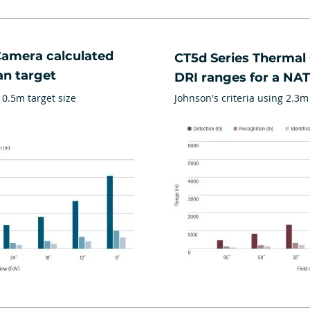
Camera calculated
CT5d Series Thermal
an target
DRI ranges for a NA
 0.5m target size
Johnson's criteria using 2.3m