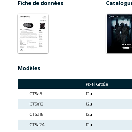
Fiche de données
Catalogu
Modèles
Pixel Größe
CT5a8
12μ
CT5a12
12μ
CT5a18
12μ
CT5a24
12μ