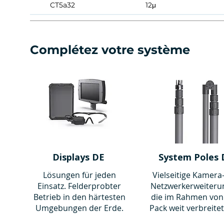
CT5a32
12μ
CT5a50
12μ
CT5a95
12μ
Complétez votre système
Displays DE
System Poles 
Lösungen für jeden
Vielseitige Kamera
Einsatz. Felderprobter
Netzwerkerweiteru
Betrieb in den härtesten
die im Rahmen von
Umgebungen der Erde.
Pack weit verbreitet