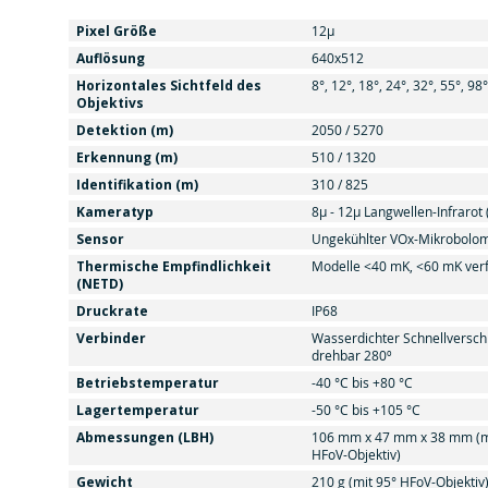
Pixel Größe
12μ
Auflösung
640x512
Horizontales Sichtfeld des
8°, 12°, 18°, 24°, 32°, 55°, 98°
Objektivs
Detektion (m)
2050 / 5270
Erkennung (m)
510 / 1320
Identifikation (m)
310 / 825
Kameratyp
8μ - 12μ Langwellen-Infrarot 
Sensor
Ungekühlter VOx-Mikrobolo
Thermische Empfindlichkeit
Modelle <40 mK, <60 mK ver
(NETD)
Druckrate
IP68
Verbinder
Wasserdichter Schnellverschl
drehbar 280º
Betriebstemperatur
-40 °C bis +80 °C
Lagertemperatur
-50 °C bis +105 °C
Abmessungen (LBH)
106 mm x 47 mm x 38 mm (m
HFoV-Objektiv)
Gewicht
210 g (mit 95° HFoV-Objektiv