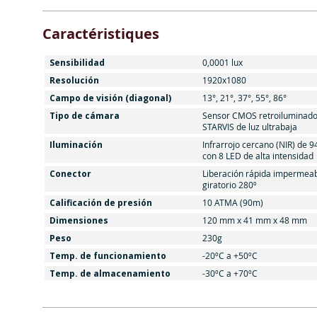
Caractéristiques
Sensibilidad
0,0001 lux
Resolución
1920x1080
Campo de visión (diagonal)
13°, 21°, 37°, 55°, 86°
Tipo de cámara
Sensor CMOS retroiluminad
STARVIS de luz ultrabaja
Iluminación
Infrarrojo cercano (NIR) de 
con 8 LED de alta intensidad
Conector
Liberación rápida impermeab
giratorio 280º
Calificación de presión
10 ATMA (90m)
Dimensiones
120 mm x 41 mm x 48 mm
Peso
230g
Temp. de funcionamiento
-20ºC a +50ºC
Temp. de almacenamiento
-30ºC a +70ºC