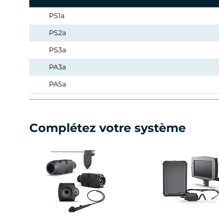
PS1a
PS2a
PS3a
PA3a
PA5a
PA5x
Complétez votre système