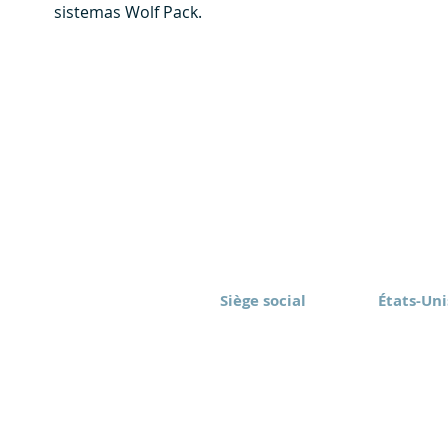
sistemas Wolf Pack.
Siège social
États-Uni
Eomax Corp.
Eomax Ame
Toronto, Canada
Rochester
(416) 628-1573
(877) 843