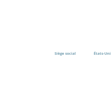
Siège social
États-Uni
Eomax Corp.
Eomax Ame
Toronto, Canada
Rochester
(416) 628-1573
(877) 843
sont réservés.
Conditions d'utilisation
Politique de
autorisation est interdite.
Clause de non-
responsabilité relative à