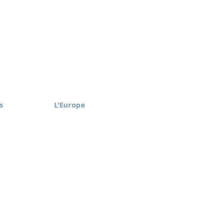
s
L'Europe
rica Inc.
Eomax Europe ApS
, NY
Aarhus, Danemark
-6774
+45 27 99 01 00
 confidentialité
Code de conduite