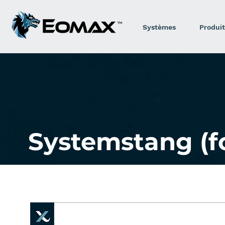
Systèmes
Produit
Systemstang (f