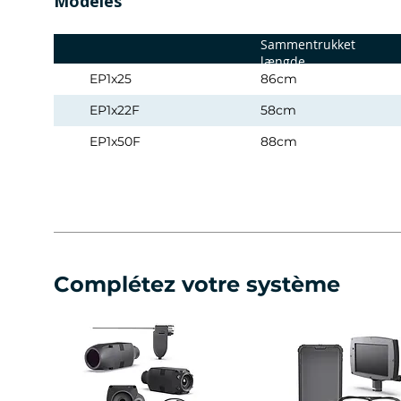
Modèles
Sammentrukket
længde
EP1x25
86cm
EP1x22F
58cm
EP1x50F
88cm
Complétez votre système