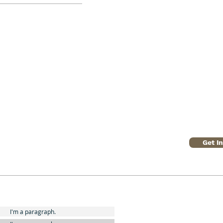
Get I
I'm a paragraph.