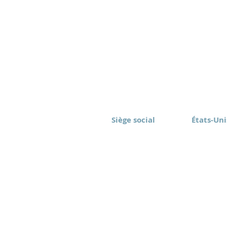
Siège social
États-Uni
Eomax Corp.
Eomax Ame
Toronto, Canada
Rochester
(416) 628-1573
(877) 843
sont réservés.
Conditions d'utilisation
Politique de
autorisation est interdite.
Clause de non-