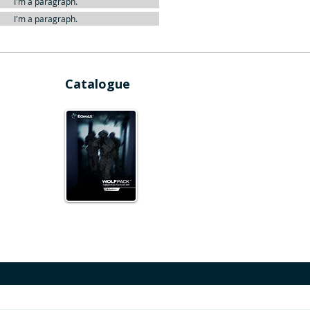
I'm a paragraph.
I'm a paragraph.
Catalogue