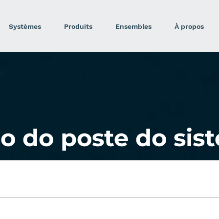
Systèmes
Produits
Ensembles
À propos
o do poste do sis