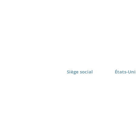
Siège social
États-Uni
Eomax Corp.
Eomax Ame
Toronto, Canada
Rochester
(416) 628-1573
(877) 843
sont réservés.
Conditions d'utilisation
Politique de
autorisation est interdite.
Clause de non-