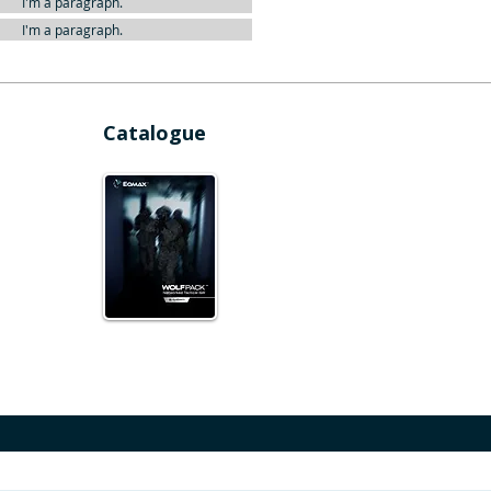
I'm a paragraph.
I'm a paragraph.
Catalogue