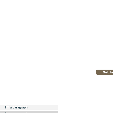
Get I
I'm a paragraph.