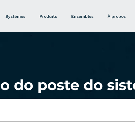
Systèmes
Produits
Ensembles
À propos
o do poste do sis