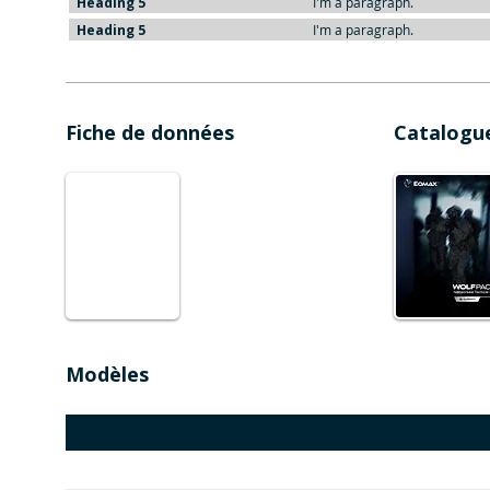
Heading 5
I'm a paragraph.
Heading 5
I'm a paragraph.
Fiche de données
Catalogu
Modèles