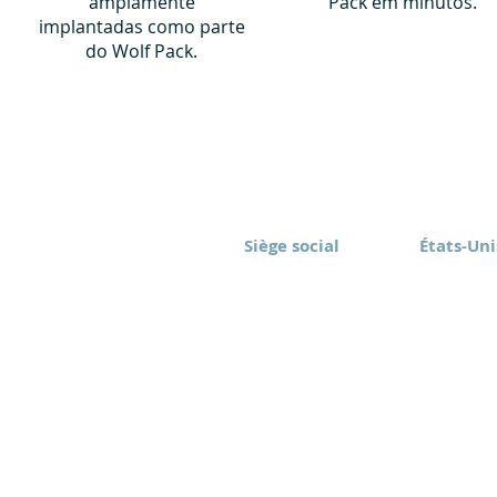
amplamente
Pack em minutos.
implantadas como parte
do Wolf Pack.
Siège social
États-Uni
Eomax Corp.
Eomax Ame
Toronto, Canada
Rochester
(416) 628-1573
(877) 843
sont réservés.
Conditions d'utilisation
Politique de
autorisation est interdite.
Clause de non-
responsabilité relative à