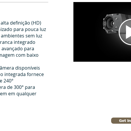
lta definição (HD)
izado para pouca luz
m ambientes sem luz
branca integrado
 avançado para
 imagem com baixo
câmera disponíveis
co integrada fornece
e 240°
ra de 300° para
agem em qualquer
Get I