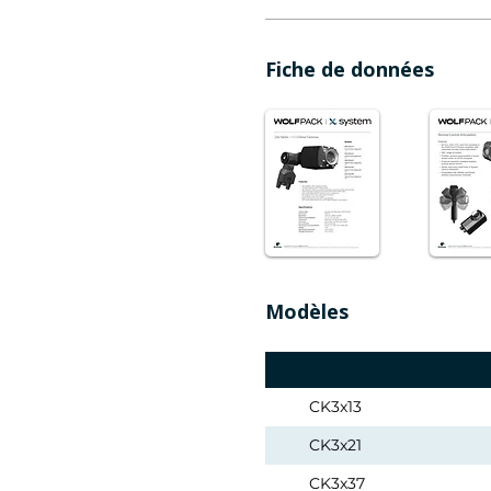
Fiche de données
Modèles
CK3x13
CK3x21
CK3x37