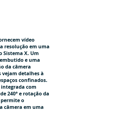
fornecem vídeo
lta resolução em uma
do Sistema X. Um
a embutido e uma
ão da câmera
 vejam detalhes à
espaços confinados.
 integrada com
e 240° e rotação da
 permite o
da câmera em uma