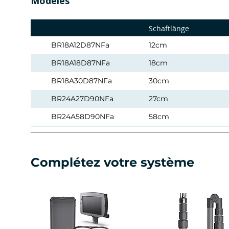
Modèles
Schaftlänge
BR18A12D87NFa
12cm
BR18A18D87NFa
18cm
BR18A30D87NFa
30cm
BR24A27D90NFa
27cm
BR24A58D90NFa
58cm
BR24A35S60NFa
35cm
BR24A58S60NFa
58cm
Complétez votre système