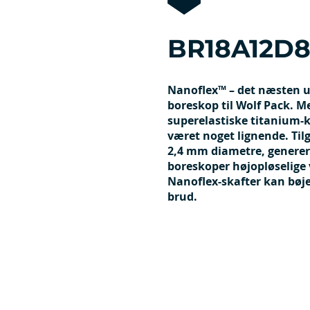
BR18A12D
Nanoflex™ – det næsten u
boreskop til Wolf Pack. M
superelastiske titanium-k
været noget lignende. Til
2,4 mm diametre, generer
boreskoper højopløselige 
Nanoflex-skafter kan bøje
brud.