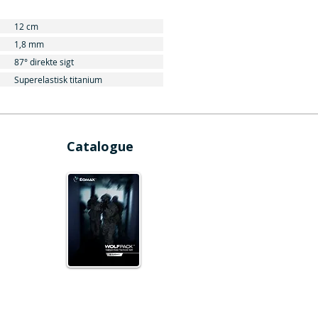
12 cm
1,8 mm
87° direkte sigt
Superelastisk titanium
Catalogue