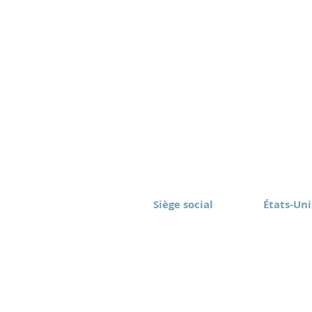
Siège social
États-Uni
Eomax Corp.
Eomax Ame
Toronto, Canada
Rochester
(416) 628-1573
(877) 843