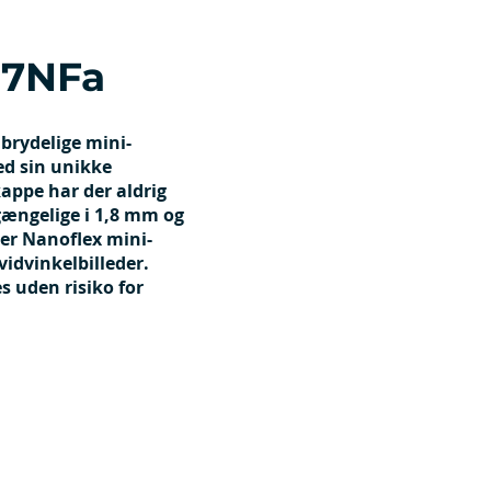
87NFa
brydelige mini-
ed sin unikke
appe har der aldrig
gængelige i 1,8 mm og
er Nanoflex mini-
vidvinkelbilleder.
s uden risiko for