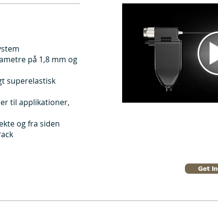
system
iametre på 1,8 mm og
gt superelastisk
er til applikationer,
ekte og fra siden
Pack
Get I