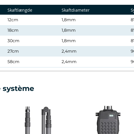
Skaftlængde
Skaftdiameter
S
12cm
1,8mm
8
18cm
1,8mm
8
30cm
1,8mm
8
27cm
2,4mm
9
58cm
2,4mm
9
35cm
2,4mm
6
58cm
2,4mm
6
e système