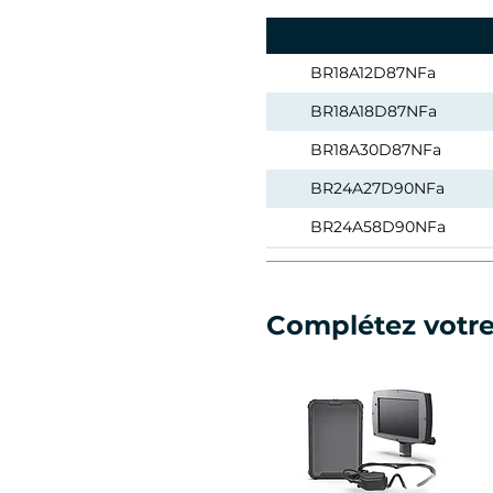
BR18A12D87NFa
BR18A18D87NFa
BR18A30D87NFa
BR24A27D90NFa
BR24A58D90NFa
BR24A35S60NFa
BR24A58S60NFa
Complétez votr