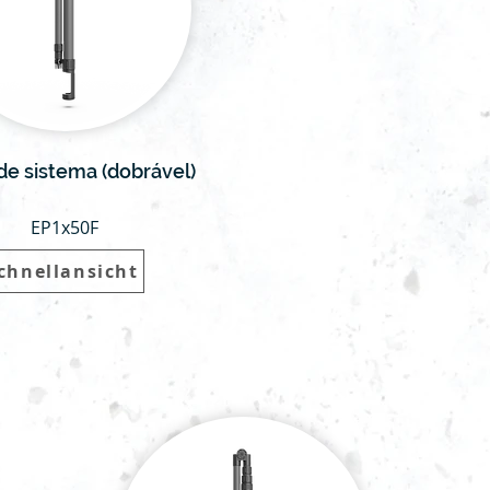
de sistema (dobrável)
EP1x50F
chnellansicht