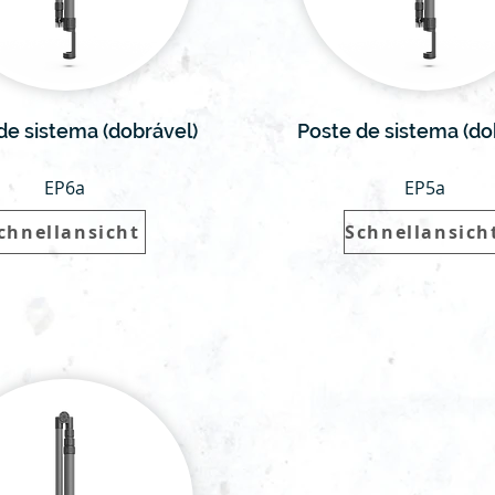
de sistema (dobrável)
Poste de sistema (do
EP6a
EP5a
chnellansicht
Schnellansich