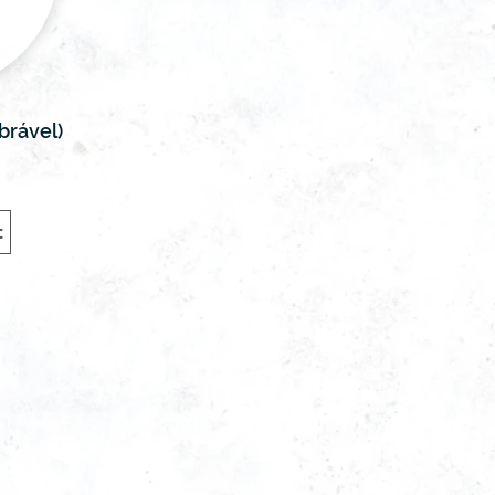
brável)
t