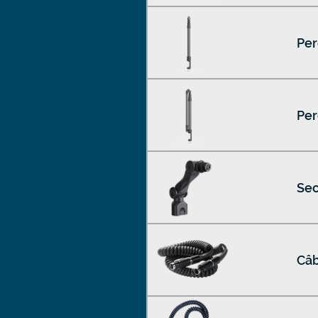
Per
Per
Sec
Câb