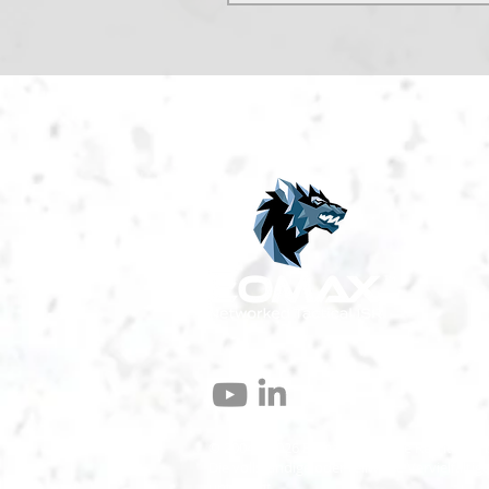
© 2004 – 2026 Eomax Corp. Alle Rechte vor
Die vollständige oder teilweise Vervielfält
untersagt.