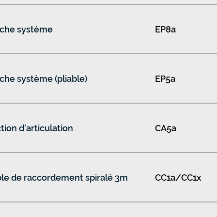
che système
EP8a
che système (pliable)
EP5a
tion d'articulation
CA5a
le de raccordement spiralé 3m
CC1a/CC1x