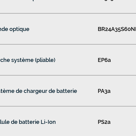
nde optique
BR24A35S60N
che système (pliable)
EP6a
tème de chargeur de batterie
PA3a
lule de batterie Li-Ion
PS2a