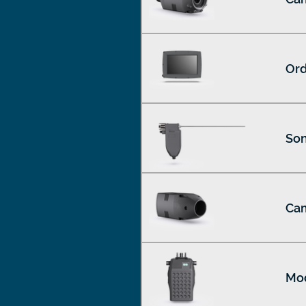
Ord
Son
Cam
Mod