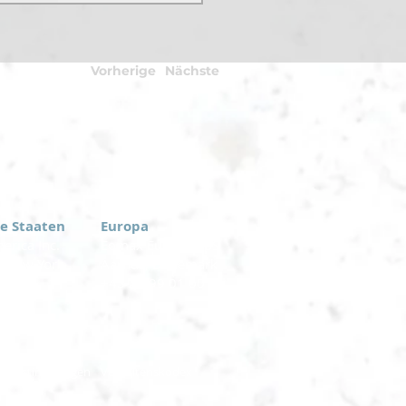
Vorherige
Nächste
te Staaten
Europa
rica Inc.
Eomax Europe ApS
, New York
Aarhus, Dänemark
-6774
+45 27 99 01 00
tz-Bestimmungen
Verhaltenskodex