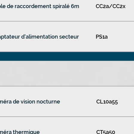
le de raccordement spiralé 6m
CC2a/CC2x
ptateur d'alimentation secteur
PS1a
éra de vision nocturne
CL10a55
méra thermique
CT5a50