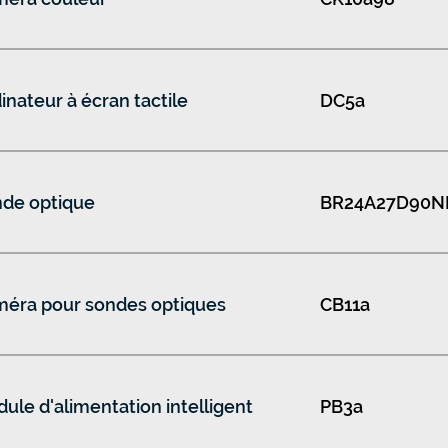
inateur à écran tactile
DC5a
de optique
BR24A27D90N
éra pour sondes optiques
CB11a
ule d'alimentation intelligent
PB3a