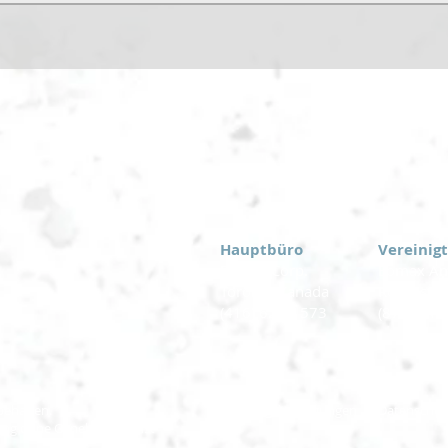
Hauptbüro
Vereinig
Eomax Corp.
Eomax Ame
Toronto Kanada
Rochester
(416) 628-1573
(877) 843
behalten.
Nutzungsbedingungen
Datenschu
igung ohne Genehmigung ist